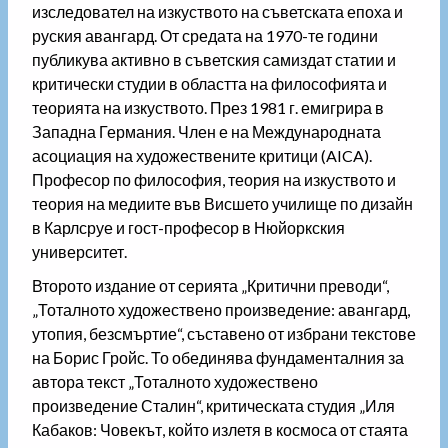
изследовател на изкуството на съветската епоха и
руския авангард. От средата на 1970-те години
публикува активно в съветския самиздат статии и
критически студии в областта на философията и
теорията на изкуството. През 1981 г. емигрира в
Западна Германия. Член е на Международната
асоциация на художествените критици (AICA).
Професор по философия, теория на изкуството и
теория на медиите във Висшето училище по дизайн
в Карлсруе и гост-професор в Нюйоркския
университет.
Второто издание от серията „Критични преводи“,
„Тоталното художествено произведение: авангард,
утопия, безсмъртие“, съставено от избрани текстове
на Борис Гройс. То обединява фундаменталния за
автора текст „Тоталното художествено
произведение Сталин“, критическата студия „Иля
Кабаков: Човекът, който излетя в космоса от стаята