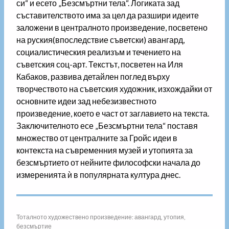
си“ и есето „Безсмъртни тела“. Логиката зад
съставителството има за цел да разшири идеите
заложени в централното произведение, посветено
на руския(впоследствие съветски) авангард,
социалистическия реализъм и течението на
съветския соц-арт. Текстът, посветен на Иля
Кабаков, развива детайлен поглед върху
творчеството на съветския художник, изхождайки от
основните идеи зад небезизвестното
произведение, което е част от заглавието на текста.
Заключителното есе „Безсмъртни тела“ поставя
множество от централните за Гройс идеи в
контекста на съвременния музей и утопията за
безсмъртието от нейните философски начала до
измеренията ѝ в популярната култура днес.
Тоталното художествено произведение: авангард, утопия,
безсмъртие