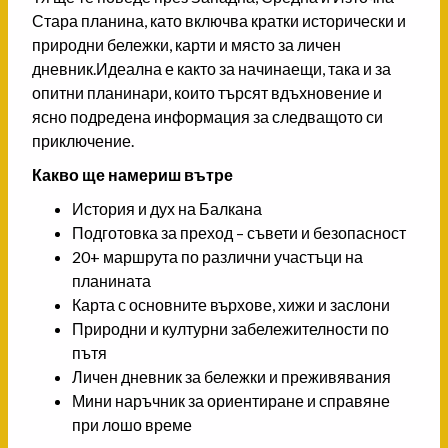
Стара планина, като включва кратки исторически и
природни бележки, карти и място за личен
дневник.Идеална е както за начинаещи, така и за
опитни планинари, които търсят вдъхновение и
ясно подредена информация за следващото си
приключение.
Какво ще намериш вътре
История и дух на Балкана
Подготовка за преход – съвети и безопасност
20+ маршрута по различни участъци на
планината
Карта с основните върхове, хижи и заслони
Природни и културни забележителности по
пътя
Личен дневник за бележки и преживявания
Мини наръчник за ориентиране и справяне
при лошо време