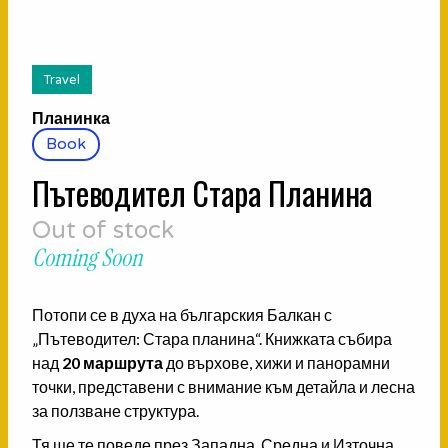
Travel
Планинка
Book
Пътеводител Стара Планина
Out of stock
Coming Soon
Потопи се в духа на българския Балкан с
„Пътеводител: Стара планина“. Книжката събира
над
20 маршрута
до върхове, хижи и панорамни
точки, представени с внимание към детайла и лесна
за ползване структура.
Тя ще те поведе през Западна, Средна и Източна