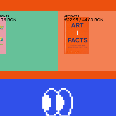
RONTS
RONTS
ARTIFACTS
ARTIFACTS
.76 BGN
.76 BGN
€22.95
€22.95
/
/
44.89 BGN
44.89 BGN