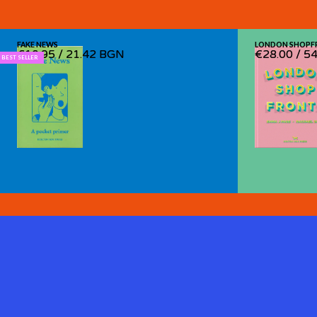
FAKE NEWS
FAKE NEWS
LONDON SHOPF
LONDON SHOPF
€10.95
€10.95
/
/
21.42 BGN
21.42 BGN
€28.00
€28.00
/
/
54
54
BEST SELLER